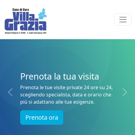
Sc
ota la tua visita
com
 le tue visite private 24 ore su 24,
Ritira
ndo specialista, data e orario che
tuo C
Precedente
Pro
adattano alle tue esigenze.
re
nota ora