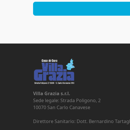
Villa Grazia s.r.l.
Sede legale: Strada Poligono, 2
10070 San Carlo Canavese
Direttore Sanitario: Dott. Bernardino Tartagl