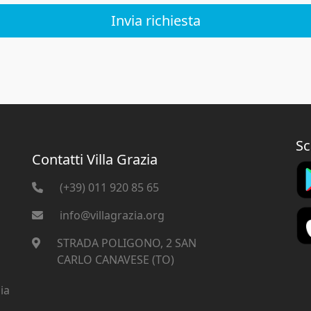
Invia richiesta
Sc
Contatti Villa Grazia
(+39) 011 920 85 65
info@villagrazia.org
STRADA POLIGONO, 2 SAN
CARLO CANAVESE (TO)
ia